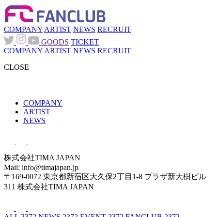
COMPANY
ARTIST
NEWS
RECRUIT
GOODS
TICKET
COMPANY
ARTIST
NEWS
RECRUIT
CLOSE
COMPANY
ARTIST
NEWS
株式会社TIMA JAPAN
Mail: info@timajapan.jp
〒169-0072 東京都新宿区大久保2丁目1-8 プラザ新大樹ビル
311 株式会社TIMA JAPAN
ALL
2372
NEWS
2372
EVENT
2372
FANCLUB
2372